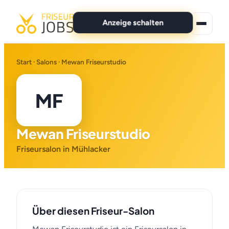
Anzeige schalten
★ Premium-Jobs
Start
·
Salons
· Mewan Friseurstudio
Alle Jobs
MF
Für Bewerber
Mewan Friseurstudio
Marken
Friseursalon in Mühlacker
News
Anzeige schalten
Über diesen Friseur-Salon