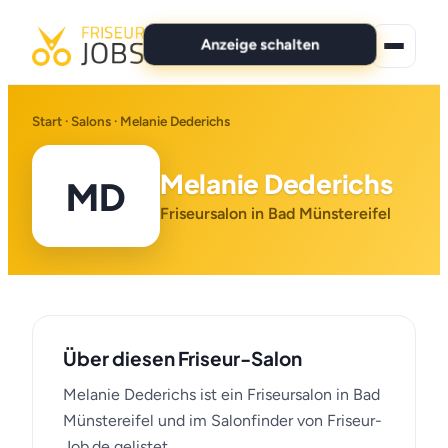
Anzeige schalten
★ Premium-Jobs
Start
·
Salons
· Melanie Dederichs
Alle Jobs
Melanie Dederichs
MD
Für Bewerber
Friseursalon in Bad Münstereifel
Marken
News
Über diesen Friseur-Salon
Anzeige schalten
Melanie Dederichs ist ein Friseursalon in Bad
Münstereifel und im Salonfinder von Friseur-
Job.de gelistet.