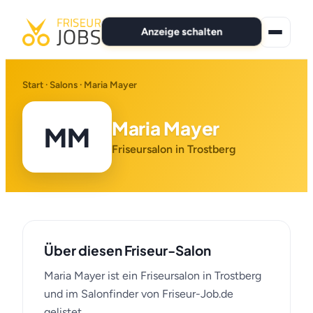
Anzeige schalten
★ Premium-Jobs
Start
·
Salons
· Maria Mayer
Alle Jobs
Maria Mayer
MM
Für Bewerber
Friseursalon in Trostberg
Marken
News
Über diesen Friseur-Salon
Anzeige schalten
Maria Mayer ist ein Friseursalon in Trostberg
und im Salonfinder von Friseur-Job.de
gelistet.