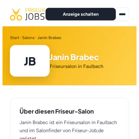
Anzeige schalten
★ Premium-Jobs
Start
·
Salons
· Janin Brabec
Alle Jobs
Janin Brabec
JB
Für Bewerber
Friseursalon in Faulbach
Marken
News
Über diesen Friseur-Salon
Anzeige schalten
Janin Brabec ist ein Friseursalon in Faulbach
und im Salonfinder von Friseur-Job.de
gelistet.