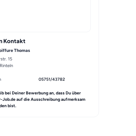
n Kontakt
coiffure Thomas
str. 15
Rinteln
n
05751/43782
gib bei Deiner Bewerbung an, dass Du über
r-Job.de auf die Ausschreibung aufmerksam
en bist.