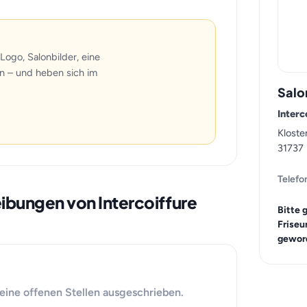
Logo, Salonbilder, eine
n – und heben sich im
Salo
Inter
Kloster
31737 
Telefo
eibungen von Intercoiffure
Bitte 
Friseu
geword
keine offenen Stellen ausgeschrieben.