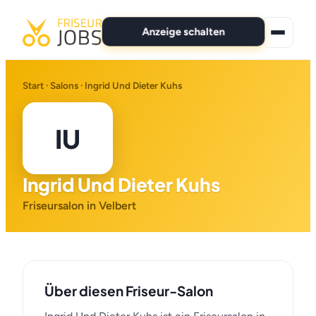
Anzeige schalten
★ Premium-Jobs
Start
·
Salons
· Ingrid Und Dieter Kuhs
Alle Jobs
IU
Für Bewerber
Ingrid Und Dieter Kuhs
Marken
Friseursalon in Velbert
News
Anzeige schalten
Über diesen Friseur-Salon