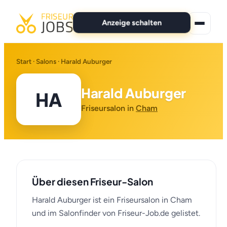
Anzeige schalten
★ Premium-Jobs
Start
·
Salons
· Harald Auburger
Alle Jobs
Harald Auburger
HA
Für Bewerber
Friseursalon in
Cham
Marken
News
Über diesen Friseur-Salon
Anzeige schalten
Harald Auburger ist ein Friseursalon in Cham
und im Salonfinder von Friseur-Job.de gelistet.