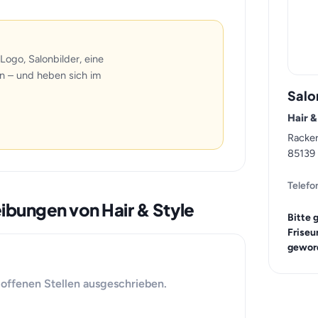
Logo, Salonbilder, eine
n – und heben sich im
Salo
Hair &
Racker
85139 
Telefo
eibungen von Hair & Style
Bitte 
Friseu
geword
e offenen Stellen ausgeschrieben.