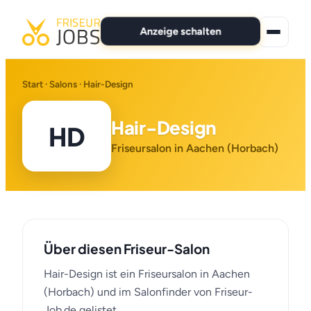
Anzeige schalten
★ Premium-Jobs
Start
·
Salons
· Hair-Design
Alle Jobs
Hair-Design
HD
Für Bewerber
Friseursalon in Aachen (Horbach)
Marken
News
Über diesen Friseur-Salon
Anzeige schalten
Hair-Design ist ein Friseursalon in Aachen
(Horbach) und im Salonfinder von Friseur-
Job.de gelistet.