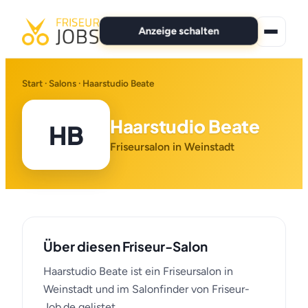
Anzeige schalten
★ Premium-Jobs
Start
·
Salons
· Haarstudio Beate
Alle Jobs
Haarstudio Beate
HB
Für Bewerber
Friseursalon in Weinstadt
Marken
News
Über diesen Friseur-Salon
Anzeige schalten
Haarstudio Beate ist ein Friseursalon in
Weinstadt und im Salonfinder von Friseur-
Job.de gelistet.