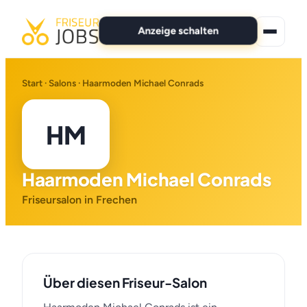
Anzeige schalten
★ Premium-Jobs
Start
·
Salons
· Haarmoden Michael Conrads
Alle Jobs
HM
Für Bewerber
Haarmoden Michael Conrads
Marken
Friseursalon in Frechen
News
Anzeige schalten
Über diesen Friseur-Salon