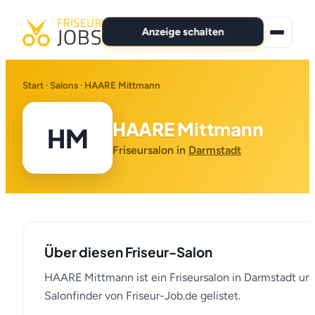
Anzeige schalten
★ Premium-Jobs
Start
·
Salons
· HAARE Mittmann
Alle Jobs
HAARE Mittmann
HM
Für Bewerber
Friseursalon in
Darmstadt
Marken
News
Über diesen Friseur-Salon
Anzeige schalten
HAARE Mittmann ist ein Friseursalon in Darmstadt un
Salonfinder von Friseur-Job.de gelistet.