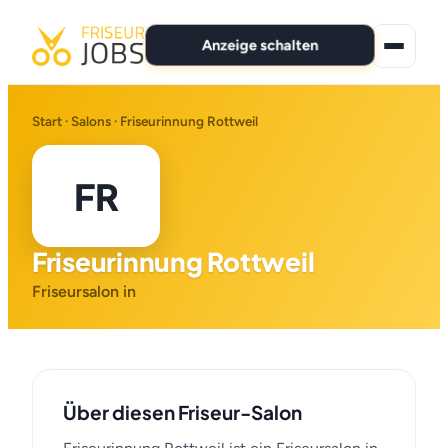
Anzeige schalten
★ Premium-Jobs
Start
·
Salons
· Friseurinnung Rottweil
Alle Jobs
FR
Für Bewerber
Friseurinnung Rottweil
Marken
Friseursalon in
News
Anzeige schalten
Über diesen Friseur-Salon