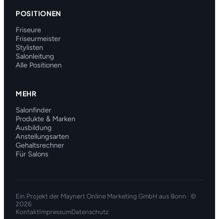
POSITIONEN
Friseure
Friseurmeister
Stylisten
Salonleitung
Alle Positionen
MEHR
Salonfinder
Produkte & Marken
Ausbildung
Anstellungsarten
Gehaltsrechner
Für Salons
Ein Projekt der
Maynert Online Marketing GmbH
aus Bonn · ©
2026
Kontakt
Impressum
Datenschutz