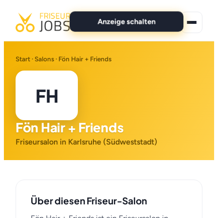
Anzeige schalten
★ Premium-Jobs
Start
·
Salons
· Fön Hair + Friends
Alle Jobs
FH
Für Bewerber
Fön Hair + Friends
Marken
Friseursalon in Karlsruhe (Südweststadt)
News
Anzeige schalten
Über diesen Friseur-Salon