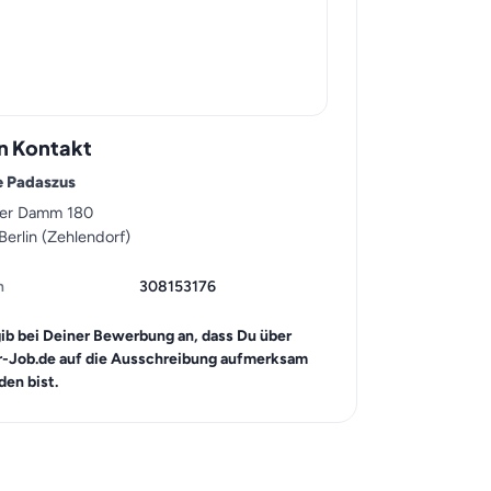
n Kontakt
e Padaszus
wer Damm 180
Berlin (Zehlendorf)
n
308153176
gib bei Deiner Bewerbung an, dass Du über
r-Job.de auf die Ausschreibung aufmerksam
en bist.