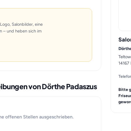
Logo, Salonbilder, eine
n – und heben sich im
Salo
Dörth
Telto
14167 
Telefo
reibungen von Dörthe Padaszus
Bitte 
Friseu
geword
ne offenen Stellen ausgeschrieben.