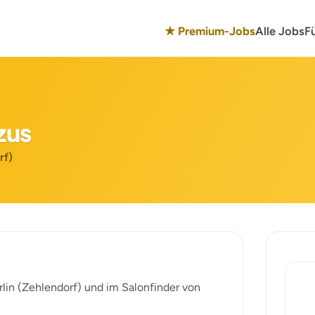
★ Premium-Jobs
Alle Jobs
F
zus
rf)
erlin (Zehlendorf) und im Salonfinder von