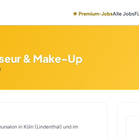
★ Premium-Jobs
Alle Jobs
F
riseur & Make-Up
)
eursalon in Köln (Lindenthal) und im