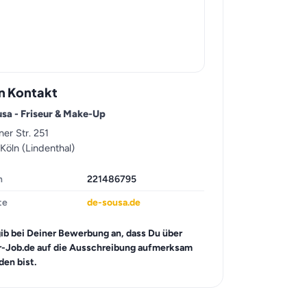
n Kontakt
sa - Friseur & Make-Up
er Str. 251
Köln (Lindenthal)
n
221486795
te
de-sousa.de
gib bei Deiner Bewerbung an, dass Du über
r-Job.de auf die Ausschreibung aufmerksam
en bist.