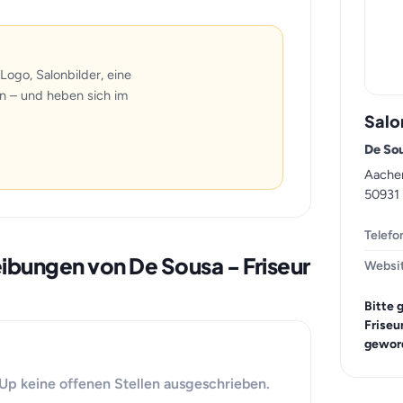
Logo, Salonbilder, eine
n – und heben sich im
Salo
De Sou
Aachen
50931 
Telefo
eibungen von De Sousa - Friseur
Websi
Bitte 
Friseu
geword
-Up keine offenen Stellen ausgeschrieben.