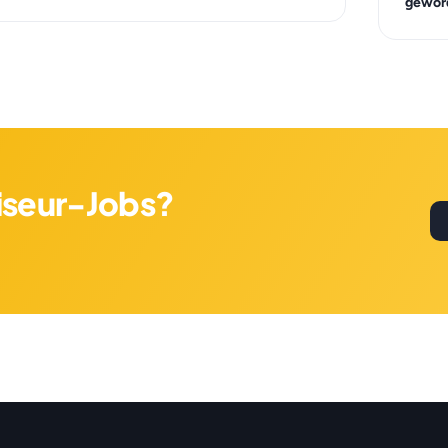
geword
riseur-Jobs?