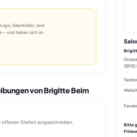
Logo, Salonbilder, eine
n – und heben sich im
Salo
Brigit
Grosse
39110
Telefo
eibungen von Brigitte Beim
Websi
Faceb
e offenen Stellen ausgeschrieben.
Bitte 
Friseu