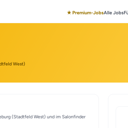
★ Premium-Jobs
Alle Jobs
F
dtfeld West)
deburg (Stadtfeld West) und im Salonfinder