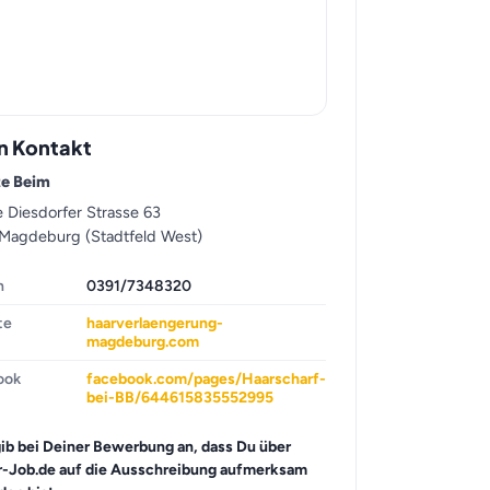
n Kontakt
te Beim
 Diesdorfer Strasse 63
 Magdeburg (Stadtfeld West)
n
0391/7348320
te
haarverlaengerung-
magdeburg.com
ook
facebook.com/pages/Haarscharf-
bei-BB/644615835552995
gib bei Deiner Bewerbung an, dass Du über
r-Job.de auf die Ausschreibung aufmerksam