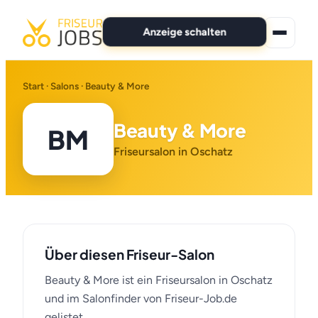
Anzeige schalten
★ Premium-Jobs
Start
·
Salons
· Beauty & More
Alle Jobs
Beauty & More
BM
Für Bewerber
Friseursalon in Oschatz
Marken
News
Über diesen Friseur-Salon
Anzeige schalten
Beauty & More ist ein Friseursalon in Oschatz
und im Salonfinder von Friseur-Job.de
gelistet.