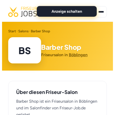
Anzeige schalten
★ Premium-Jobs
Start
·
Salons
· Barber Shop
Alle Jobs
Barber Shop
BS
Für Bewerber
Friseursalon in
Böblingen
Marken
News
Über diesen Friseur-Salon
Anzeige schalten
Barber Shop ist ein Friseursalon in Böblingen
und im Salonfinder von Friseur-Job.de
gelistet.