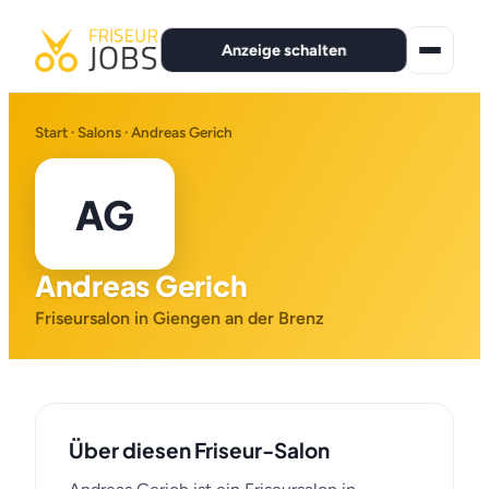
Anzeige schalten
★ Premium-Jobs
Start
·
Salons
· Andreas Gerich
Alle Jobs
AG
Für Bewerber
Andreas Gerich
Marken
Friseursalon in Giengen an der Brenz
News
Anzeige schalten
Über diesen Friseur-Salon