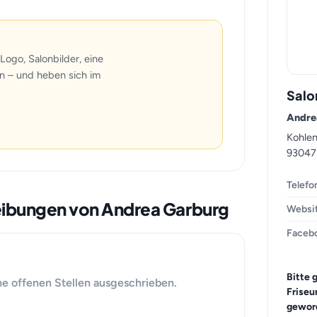
Logo, Salonbilder, eine
n – und heben sich im
Salo
Andre
Kohlen
93047
Telefo
reibungen von Andrea Garburg
Websi
Faceb
Bitte 
ne offenen Stellen ausgeschrieben.
Friseu
geword