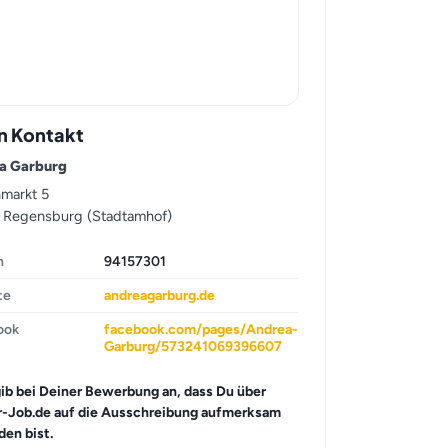
n Kontakt
a Garburg
markt 5
 Regensburg (Stadtamhof)
n
94157301
te
andreagarburg.de
ook
facebook.com/pages/Andrea-
Garburg/573241069396607
gib bei Deiner Bewerbung an, dass Du über
r-Job.de auf die Ausschreibung aufmerksam
en bist.