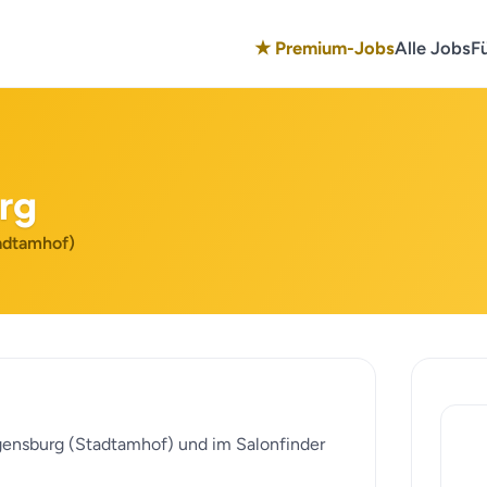
★ Premium-Jobs
Alle Jobs
F
rg
tadtamhof)
egensburg (Stadtamhof) und im Salonfinder