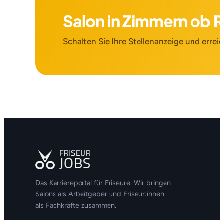
Salon in Zimmern ob 
Schalten Sie Ihre Stellenanzeige und errei
Das Karriereportal für Friseure. Wir bringen
Salons als Arbeitgeber und Friseur:innen
als Fachkräfte zusammen.