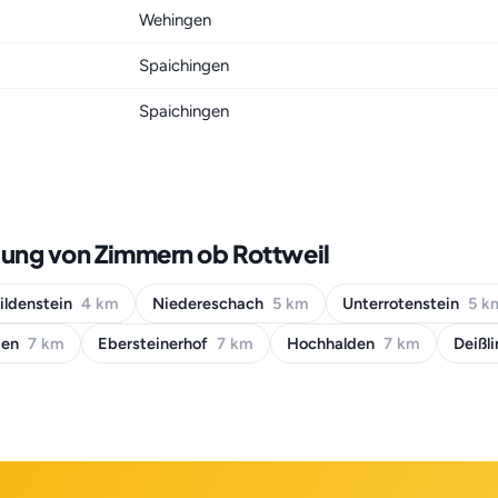
Wehingen
Spaichingen
Spaichingen
bung von Zimmern ob Rottweil
ildenstein
4 km
Niedereschach
5 km
Unterrotenstein
5 k
gen
7 km
Ebersteinerhof
7 km
Hochhalden
7 km
Deißl