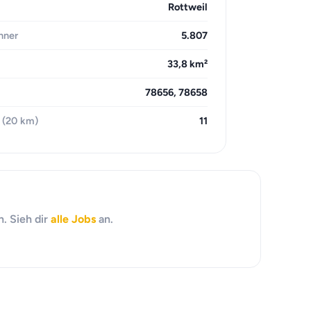
Rottweil
hner
5.807
33,8 km²
78656, 78658
 (20 km)
11
. Sieh dir
alle Jobs
an.