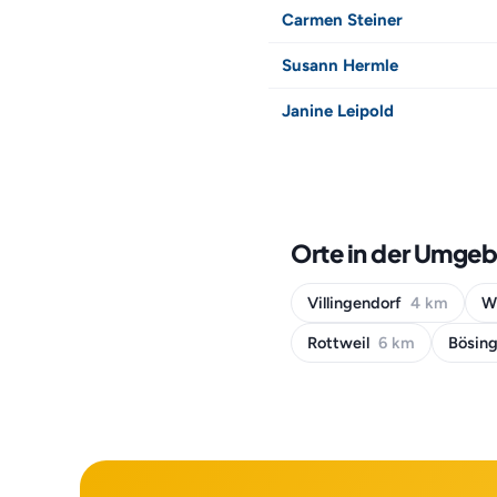
Carmen Steiner
Susann Hermle
Janine Leipold
Orte in der Umge
Villingendorf
4 km
W
Rottweil
6 km
Bösin