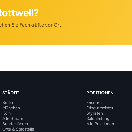
Rottweil?
chen Sie Fachkräfte vor Ort.
STÄDTE
POSITIONEN
Berlin
Friseure
München
Friseurmeister
Köln
Stylisten
Alle Städte
Salonleitung
Bundesländer
Alle Positionen
Orte & Stadtteile