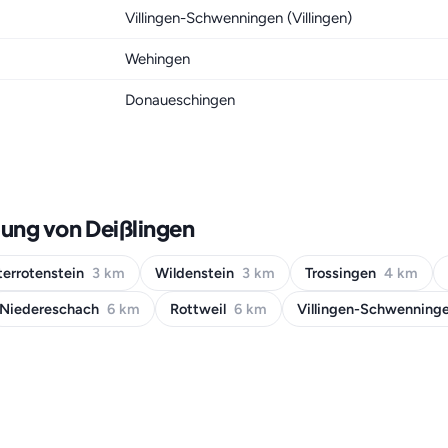
Villingen-Schwenningen (Villingen)
Wehingen
Donaueschingen
ung von Deißlingen
terrotenstein
3 km
Wildenstein
3 km
Trossingen
4 km
Niedereschach
6 km
Rottweil
6 km
Villingen-Schwenning