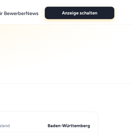
Anzeige schalten
ür Bewerber
News
sland
Baden-Württemberg