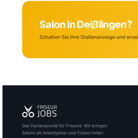
Salon in Deißlingen?
Schalten Sie Ihre Stellenanzeige und errei
Das Karriereportal für Friseure. Wir bringen
Salons als Arbeitgeber und Friseur:innen