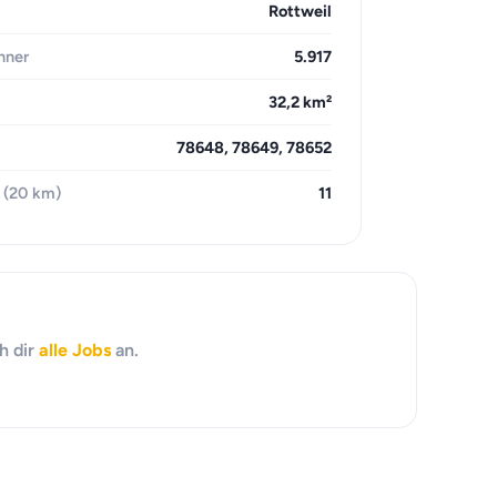
Rottweil
hner
5.917
32,2 km²
78648, 78649, 78652
 (20 km)
11
h dir
alle Jobs
an.