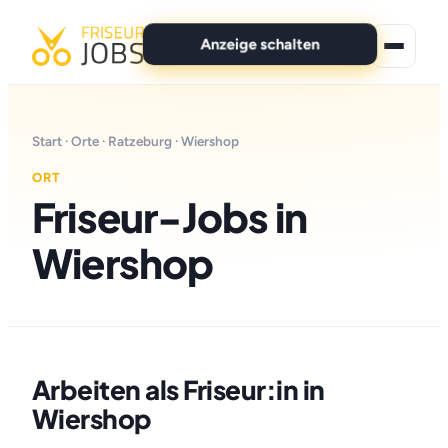
Anzeige schalten
★ Premium-Jobs
Start
·
Orte
·
Ratzeburg
· Wiershop
Alle Jobs
ORT
Friseur-Jobs in
Für Bewerber
Wiershop
Marken
News
Anzeige schalten
Arbeiten als Friseur:in in
Wiershop