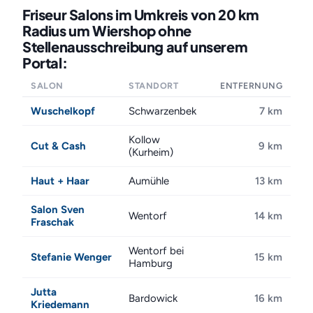
Friseur Salons im Umkreis von 20 km
Radius um Wiershop ohne
Stellenausschreibung auf unserem
Portal:
SALON
STANDORT
ENTFERNUNG
Wuschelkopf
Schwarzenbek
7 km
Kollow
Cut & Cash
9 km
(Kurheim)
Haut + Haar
Aumühle
13 km
Salon Sven
Wentorf
14 km
Fraschak
Wentorf bei
Stefanie Wenger
15 km
Hamburg
Jutta
Bardowick
16 km
Kriedemann