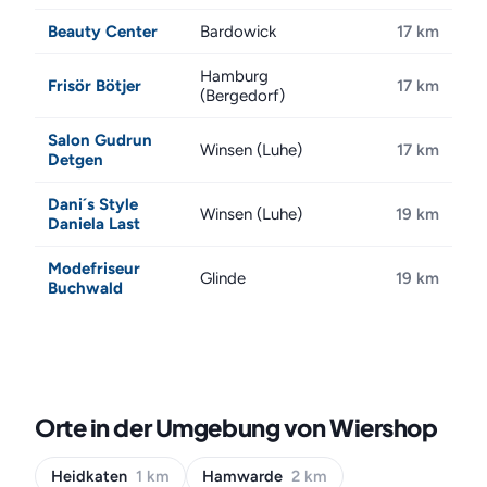
Beauty Center
Bardowick
17 km
Hamburg
Frisör Bötjer
17 km
(Bergedorf)
Salon Gudrun
Winsen (Luhe)
17 km
Detgen
Dani´s Style
Winsen (Luhe)
19 km
Daniela Last
Modefriseur
Glinde
19 km
Buchwald
Orte in der Umgebung von Wiershop
Heidkaten
1 km
Hamwarde
2 km