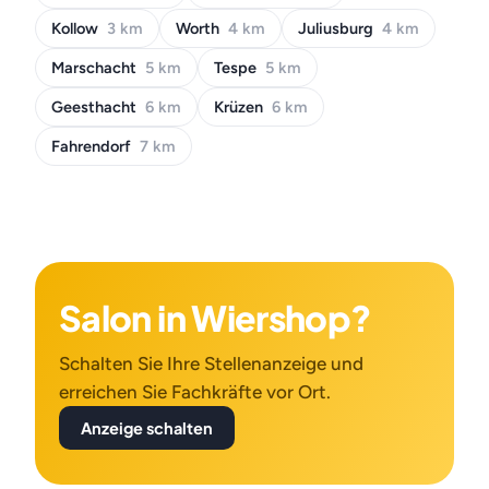
Kollow
3 km
Worth
4 km
Juliusburg
4 km
Marschacht
5 km
Tespe
5 km
Geesthacht
6 km
Krüzen
6 km
Fahrendorf
7 km
Salon in Wiershop?
Schalten Sie Ihre Stellenanzeige und
erreichen Sie Fachkräfte vor Ort.
Anzeige schalten