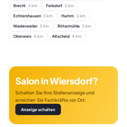
Brecht
3 km
Feilsdorf
3 km
Echtershausen
3 km
Hamm
3 km
Niederweiler
3 km
Rittermühle
3 km
Oberweis
4 km
Altscheid
4 km
Salon in Wiersdorf?
Schalten Sie Ihre Stellenanzeige und
erreichen Sie Fachkräfte vor Ort.
Anzeige schalten