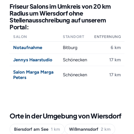
Friseur Salons im Umkreis von 20 km
Radius um Wiersdorf ohne
Stellenausschreibung auf unserem
Portal:
SALON
STANDORT
ENTFERNUNG
Notaufnahme
Bitburg
6 km
Jennys Haarstudio
Schönecken
17 km
Salon Marga Marga
Schönecken
17 km
Peters
Orte in der Umgebung von Wiersdorf
Biersdorf am See
1 km
Wißmannsdorf
2 km