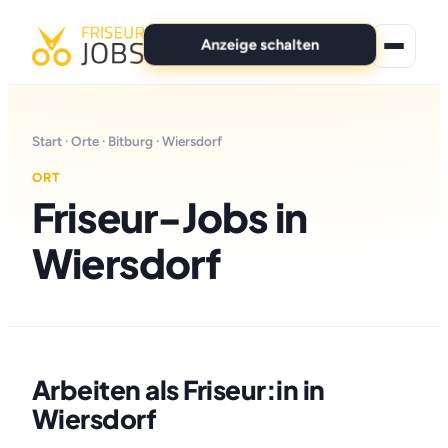
Anzeige schalten
★ Premium-Jobs
Start
·
Orte
·
Bitburg
· Wiersdorf
Alle Jobs
ORT
Friseur-Jobs in
Für Bewerber
Wiersdorf
Marken
News
Anzeige schalten
Arbeiten als Friseur:in in
Wiersdorf