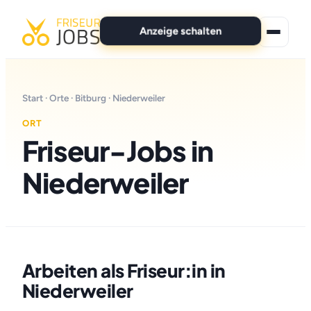
Anzeige schalten
★ Premium-Jobs
Start
·
Orte
·
Bitburg
· Niederweiler
Alle Jobs
ORT
Friseur-Jobs in
Für Bewerber
Niederweiler
Marken
News
Anzeige schalten
Arbeiten als Friseur:in in
Niederweiler