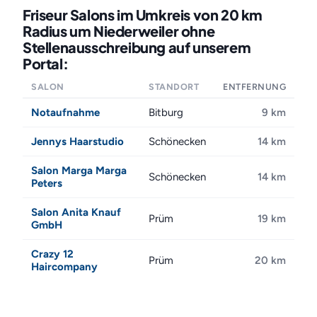
Friseur Salons im Umkreis von 20 km
Radius um Niederweiler ohne
Stellenausschreibung auf unserem
Portal:
SALON
STANDORT
ENTFERNUNG
Notaufnahme
Bitburg
9 km
Jennys Haarstudio
Schönecken
14 km
Salon Marga Marga
Schönecken
14 km
Peters
Salon Anita Knauf
Prüm
19 km
GmbH
Crazy 12
Prüm
20 km
Haircompany