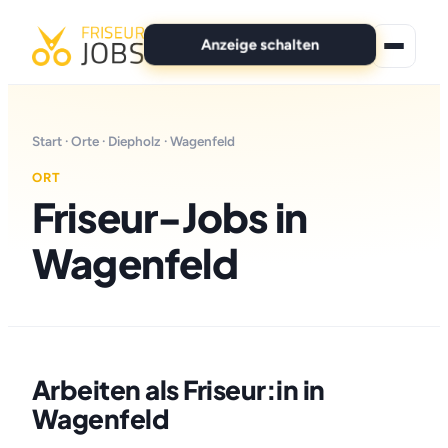
Anzeige schalten
★ Premium-Jobs
Start
·
Orte
·
Diepholz
· Wagenfeld
Alle Jobs
ORT
Friseur-Jobs in
Für Bewerber
Wagenfeld
Marken
News
Anzeige schalten
Arbeiten als Friseur:in in
Wagenfeld