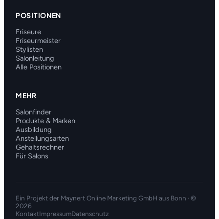
POSITIONEN
Friseure
Friseurmeister
Stylisten
Salonleitung
Alle Positionen
MEHR
Salonfinder
Produkte & Marken
Ausbildung
Anstellungsarten
Gehaltsrechner
Für Salons
Ein Projekt der
Maynert Online Marketing GmbH
aus Bonn · ©
2026
Kontakt
Impressum
Datenschutz