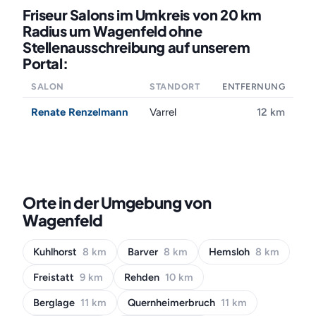
Friseur Salons im Umkreis von 20 km
Radius um Wagenfeld ohne
Stellenausschreibung auf unserem
Portal:
SALON
STANDORT
ENTFERNUNG
Renate Renzelmann
Varrel
12 km
Orte in der Umgebung von
Wagenfeld
Kuhlhorst
8 km
Barver
8 km
Hemsloh
8 km
Freistatt
9 km
Rehden
10 km
Berglage
11 km
Quernheimerbruch
11 km