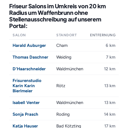
Friseur Salons im Umkreis von 20 km
Radius um Waffenbrunn ohne
Stellenausschreibung auf unserem
Portal:
SALON
STANDORT
ENTFERNUNG
Harald Auburger
Cham
6 km
Thomas Daschner
Weiding
7 km
D'Haarschneider
Waldmünchen
12 km
Frisurenstudio
Karin Karin
Rötz
13 km
Bierlmeier
Isabell Venter
Waldmünchen
13 km
Sonja Prasch
Roding
14 km
Katja Hauser
Bad Kötzting
17 km