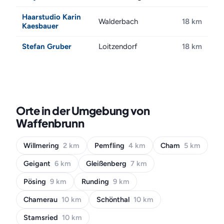
Haarstudio Karin
Walderbach
18 km
Kaesbauer
Stefan Gruber
Loitzendorf
18 km
Orte in der Umgebung von
Waffenbrunn
Willmering
2 km
Pemfling
4 km
Cham
5 km
Geigant
6 km
Gleißenberg
7 km
Pösing
9 km
Runding
9 km
Chamerau
10 km
Schönthal
10 km
Stamsried
10 km