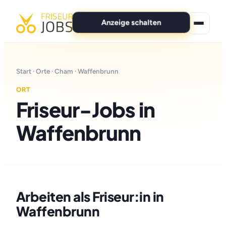
Anzeige schalten
★ Premium-Jobs
Start
·
Orte
·
Cham
· Waffenbrunn
Alle Jobs
ORT
Friseur-Jobs in
Für Bewerber
Waffenbrunn
Marken
News
Anzeige schalten
Arbeiten als Friseur:in in
Waffenbrunn