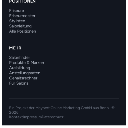
POSITIONEN
Friseure
Friseurmeister
Stylisten
Salonleitung
Alle Positionen
MEHR
Salonfinder
Produkte & Marken
Ausbildung
Anstellungsarten
Gehaltsrechner
Für Salons
Ein Projekt der
Maynert Online Marketing GmbH
aus Bonn · ©
2026
Kontakt
Impressum
Datenschutz