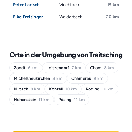
Peter Larisch
Viechtach
19 km
Elke Freisinger
Walderbach
20 km
Orte in der Umgebung von Traitsching
Zandt
6 km
Loitzendorf
7 km
Cham
8 km
Michelsneukirchen
8 km
Chamerau
9 km
Miltach
9 km
Konzell
10 km
Roding
10 km
Höhenstein
11 km
Pösing
11 km