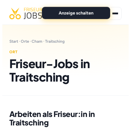
Anzeige schalten
★ Premium-Jobs
Start
·
Orte
·
Cham
· Traitsching
Alle Jobs
ORT
Friseur-Jobs in
Für Bewerber
Traitsching
Marken
News
Anzeige schalten
Arbeiten als Friseur:in in
Traitsching