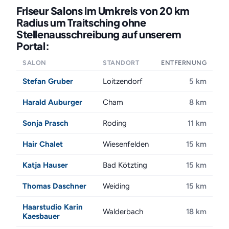
Friseur Salons im Umkreis von 20 km
Radius um Traitsching ohne
Stellenausschreibung auf unserem
Portal:
SALON
STANDORT
ENTFERNUNG
Stefan Gruber
Loitzendorf
5 km
Harald Auburger
Cham
8 km
Sonja Prasch
Roding
11 km
Hair Chalet
Wiesenfelden
15 km
Katja Hauser
Bad Kötzting
15 km
Thomas Daschner
Weiding
15 km
Haarstudio Karin
Walderbach
18 km
Kaesbauer