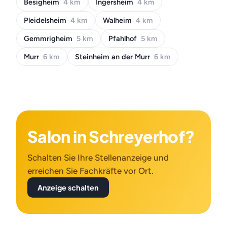
Besigheim
4 km
Ingersheim
4 km
Pleidelsheim
4 km
Walheim
4 km
Gemmrigheim
5 km
Pfahlhof
5 km
Murr
6 km
Steinheim an der Murr
6 km
Salon in Schreyerhof?
Schalten Sie Ihre Stellenanzeige und
erreichen Sie Fachkräfte vor Ort.
Anzeige schalten