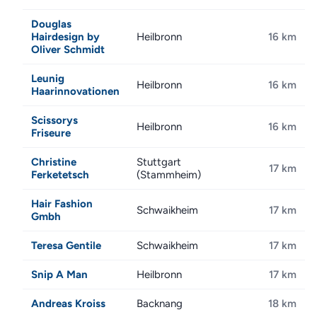
Douglas
Hairdesign by
Heilbronn
16 km
Oliver Schmidt
Leunig
Heilbronn
16 km
Haarinnovationen
Scissorys
Heilbronn
16 km
Friseure
Christine
Stuttgart
17 km
Ferketetsch
(Stammheim)
Hair Fashion
Schwaikheim
17 km
Gmbh
Teresa Gentile
Schwaikheim
17 km
Snip A Man
Heilbronn
17 km
Andreas Kroiss
Backnang
18 km