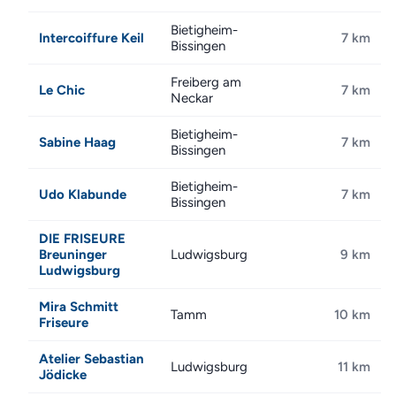
Bietigheim-
Intercoiffure Keil
7 km
Bissingen
Freiberg am
Le Chic
7 km
Neckar
Bietigheim-
Sabine Haag
7 km
Bissingen
Bietigheim-
Udo Klabunde
7 km
Bissingen
DIE FRISEURE
Breuninger
Ludwigsburg
9 km
Ludwigsburg
Mira Schmitt
Tamm
10 km
Friseure
Atelier Sebastian
Ludwigsburg
11 km
Jödicke