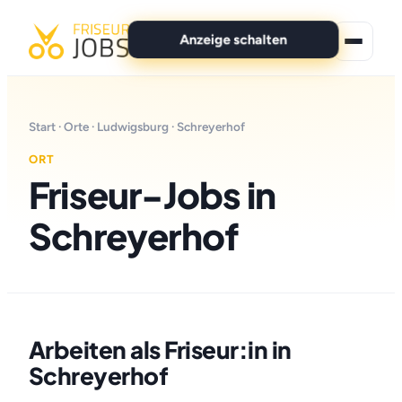
Anzeige schalten
★ Premium-Jobs
Start
·
Orte
·
Ludwigsburg
· Schreyerhof
Alle Jobs
ORT
Friseur-Jobs in
Für Bewerber
Schreyerhof
Marken
News
Anzeige schalten
Arbeiten als Friseur:in in
Schreyerhof