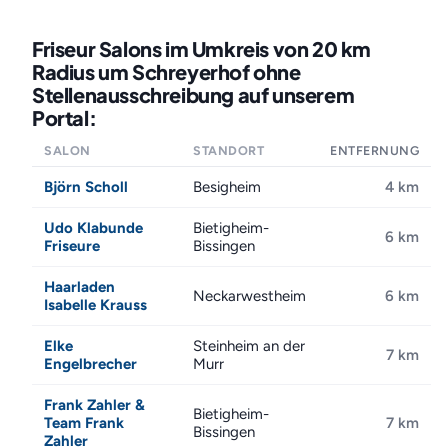
Friseur Salons im Umkreis von 20 km
Radius um Schreyerhof ohne
Stellenausschreibung auf unserem
Portal:
SALON
STANDORT
ENTFERNUNG
Björn Scholl
Besigheim
4 km
Udo Klabunde
Bietigheim-
6 km
Friseure
Bissingen
Haarladen
Neckarwestheim
6 km
Isabelle Krauss
Elke
Steinheim an der
7 km
Engelbrecher
Murr
Frank Zahler &
Bietigheim-
Team Frank
7 km
Bissingen
Zahler