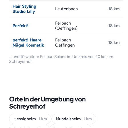
Hair Styling
Leutenbach
18 km
Studio Lilly
Fellbach
Perfekt!
18 km
(Oeffingen)
perfekt! Haare
Fellbach-
18 km
Nägel Kosmetik
Oeffingen
… und 10 weitere Friseur-Salons im Umkreis von 20 km um
Schreyerhof.
Orte in der Umgebung von
Schreyerhof
Hessigheim
1 km
Mundelsheim
1 km