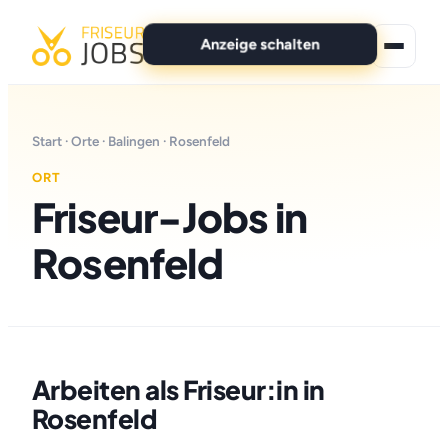
Anzeige schalten
★ Premium-Jobs
Start
·
Orte
·
Balingen
· Rosenfeld
Alle Jobs
ORT
Friseur-Jobs in
Für Bewerber
Rosenfeld
Marken
News
Anzeige schalten
Arbeiten als Friseur:in in
Rosenfeld