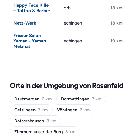
Happy Face Killer
Horb
18 km
– Tattoo & Barber
Netz-Werk
Hechingen
18 km
Friseur Salon
Yaman - Yaman
Hechingen
19 km
Melahat
Orte in der Umgebung von Rosenfeld
Dautmergen
6 km
Dormettingen
7 km
Geislingen
7 km
Vöhringen
7 km
Dotternhausen
8 km
Zimmern unter der Burg
8 km