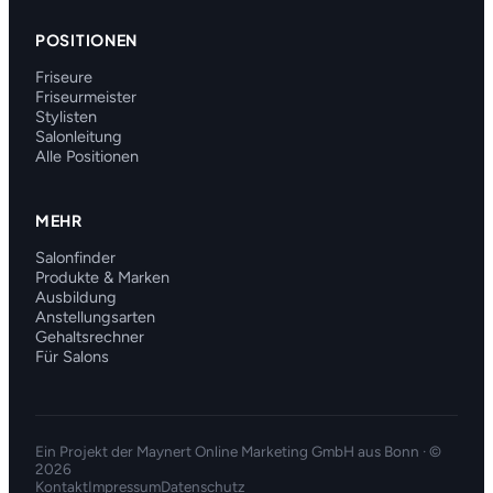
POSITIONEN
Friseure
Friseurmeister
Stylisten
Salonleitung
Alle Positionen
MEHR
Salonfinder
Produkte & Marken
Ausbildung
Anstellungsarten
Gehaltsrechner
Für Salons
Ein Projekt der
Maynert Online Marketing GmbH
aus Bonn · ©
2026
Kontakt
Impressum
Datenschutz