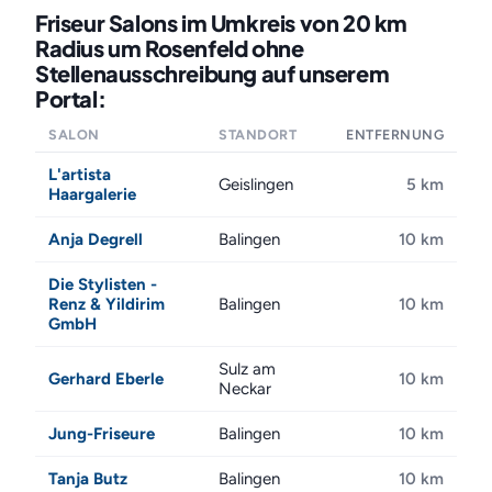
Friseur Salons im Umkreis von 20 km
Radius um Rosenfeld ohne
Stellenausschreibung auf unserem
Portal:
SALON
STANDORT
ENTFERNUNG
L'artista
Geislingen
5 km
Haargalerie
Anja Degrell
Balingen
10 km
Die Stylisten -
Renz & Yildirim
Balingen
10 km
GmbH
Sulz am
Gerhard Eberle
10 km
Neckar
Jung-Friseure
Balingen
10 km
Tanja Butz
Balingen
10 km