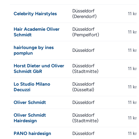
Düsseldorf
Celebrity Hairstyles
11 k
(Derendorf)
Hair Academie Oliver
Düsseldorf
11 k
Schmidt
(Pempelfort)
hairlounge by ines
Düsseldorf
11 k
pomplun
Horst Dieter und Oliver
Düsseldorf
11 k
Schmidt GbR
(Stadtmitte)
Lo Studio Milano
Düsseldorf
11 k
Decuzzi
(Düsseltal)
Oliver Schmidt
Düsseldorf
11 k
Oliver Schmidt
Düsseldorf
11 k
Hairdesign
(Stadtmitte)
PANO hairdesign
Düsseldorf
11 k