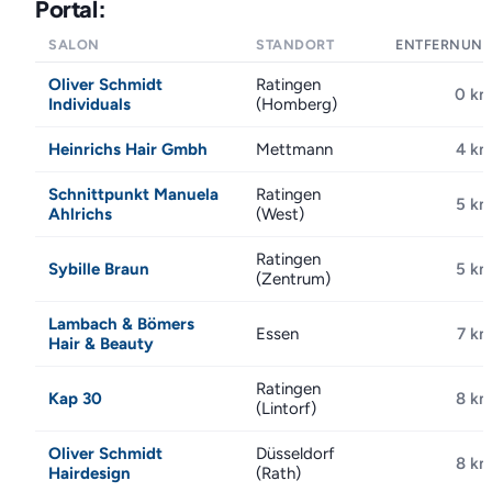
Portal:
SALON
STANDORT
ENTFERNUN
Oliver Schmidt
Ratingen
0 k
Individuals
(Homberg)
Heinrichs Hair Gmbh
Mettmann
4 k
Schnittpunkt Manuela
Ratingen
5 k
Ahlrichs
(West)
Ratingen
Sybille Braun
5 k
(Zentrum)
Lambach & Bömers
Essen
7 k
Hair & Beauty
Ratingen
Kap 30
8 k
(Lintorf)
Oliver Schmidt
Düsseldorf
8 k
Hairdesign
(Rath)