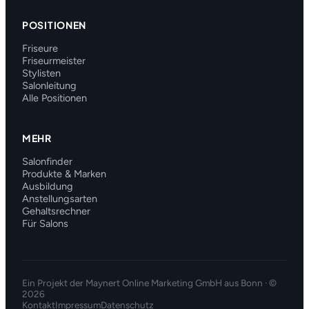
POSITIONEN
Friseure
Friseurmeister
Stylisten
Salonleitung
Alle Positionen
MEHR
Salonfinder
Produkte & Marken
Ausbildung
Anstellungsarten
Gehaltsrechner
Für Salons
Ein Projekt der
Maynert Online Marketing GmbH
aus Bonn · ©
2026
Kontakt
Impressum
Datenschutz