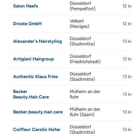
Düsseldorf
Salon Haefs
12 k
(Pempelfort)
Velbert
Droste GmbH
12 k
(Neviges)
Düsseldorf
Alexander's Hairstyling
13 k
(Stadtmitte)
Düsseldorf
Artigiani Hairgroup
13 k
(Friedrichstadt)
Düsseldorf
Authentic Klaus Fries
13 k
(Stadtmitte)
Becker
Mülheim an der
13 k
Beauty.Hair.Care
Ruhr
Mülheim an der
Becker.beauty.hair.care
13 k
Ruhr (Saarn)
Düsseldorf
Coiffeur Carolin Hofer
13 k
(Stadtmitte)