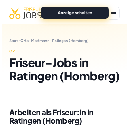
Anzeige schalten
★ Premium-Jobs
Start
·
Orte
·
Mettmann
· Ratingen (Homberg)
Alle Jobs
ORT
Friseur-Jobs in
Für Bewerber
Ratingen (Homberg)
Marken
News
Anzeige schalten
Arbeiten als Friseur:in in
Ratingen (Homberg)