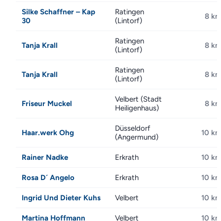
Silke Schaffner – Kap
Ratingen
8 k
30
(Lintorf)
Ratingen
Tanja Krall
8 k
(Lintorf)
Ratingen
Tanja Krall
8 k
(Lintorf)
Velbert (Stadt
Friseur Muckel
8 k
Heiligenhaus)
Düsseldorf
Haar.werk Ohg
10 k
(Angermund)
Rainer Nadke
Erkrath
10 k
Rosa D´ Angelo
Erkrath
10 k
Ingrid Und Dieter Kuhs
Velbert
10 k
Martina Hoffmann
Velbert
10 k