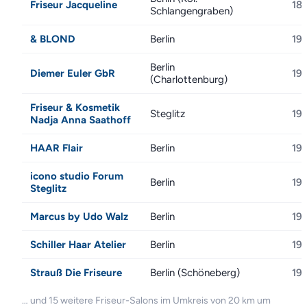
Friseur Jacqueline
18
Schlangengraben)
& BLOND
Berlin
19
Berlin
Diemer Euler GbR
19
(Charlottenburg)
Friseur & Kosmetik
Steglitz
19
Nadja Anna Saathoff
HAAR Flair
Berlin
19
icono studio Forum
Berlin
19
Steglitz
Marcus by Udo Walz
Berlin
19
Schiller Haar Atelier
Berlin
19
Strauß Die Friseure
Berlin (Schöneberg)
19
… und 15 weitere Friseur-Salons im Umkreis von 20 km um