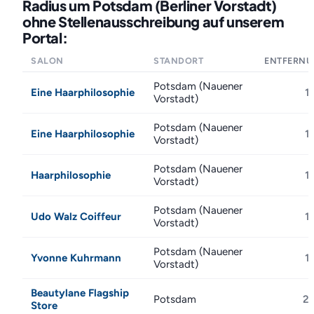
Radius um Potsdam (Berliner Vorstadt)
ohne Stellenausschreibung auf unserem
Portal:
SALON
STANDORT
ENTFERN
Potsdam (Nauener
Eine Haarphilosophie
1
Vorstadt)
Potsdam (Nauener
Eine Haarphilosophie
1
Vorstadt)
Potsdam (Nauener
Haarphilosophie
1
Vorstadt)
Potsdam (Nauener
Udo Walz Coiffeur
1
Vorstadt)
Potsdam (Nauener
Yvonne Kuhrmann
1
Vorstadt)
Beautylane Flagship
Potsdam
2
Store