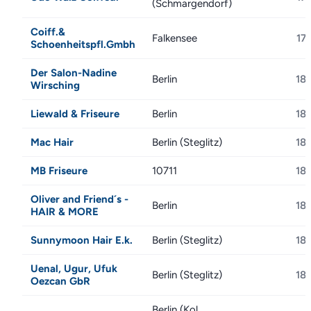
(Schmargendorf)
Coiff.&
Falkensee
17
Schoenheitspfl.Gmbh
Der Salon-Nadine
Berlin
18
Wirsching
Liewald & Friseure
Berlin
18
Mac Hair
Berlin (Steglitz)
18
MB Friseure
10711
18
Oliver and Friend´s -
Berlin
18
HAIR & MORE
Sunnymoon Hair E.k.
Berlin (Steglitz)
18
Uenal, Ugur, Ufuk
Berlin (Steglitz)
18
Oezcan GbR
Berlin (Kol.