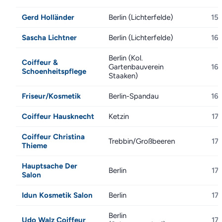
Gerd Holländer
Berlin (Lichterfelde)
15
Sascha Lichtner
Berlin (Lichterfelde)
16
Berlin (Kol.
Coiffeur &
Gartenbauverein
16
Schoenheitspflege
Staaken)
Friseur/Kosmetik
Berlin-Spandau
16
Coiffeur Hausknecht
Ketzin
17
Coiffeur Christina
Trebbin/Großbeeren
17
Thieme
Hauptsache Der
Berlin
17
Salon
Idun Kosmetik Salon
Berlin
17
Berlin
Udo Walz Coiffeur
17