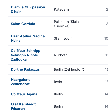
Djamila Mi - passion
Potsdam
2
& hair
Potsdam (Klein
Salon Cordula
2
Glienicke)
Haar Atelier Nadine
Stahnsdorf
10
Heinz
Coiffeur Schnipp
Schnapp Nicole
Nuthetal
11
Zadloukal
Dörthe Padaszus
Berlin (Zehlendorf)
13
Haargalerie
Berin
13
Zehlendorf
Coiffeur Tajana
Berlin
14
Olaf Karstaedt
Berlin
14
Frisuren