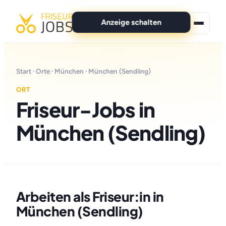
Anzeige schalten
★ Premium-Jobs
Start
·
Orte
·
München
· München (Sendling)
Alle Jobs
ORT
Friseur-Jobs in
Für Bewerber
München (Sendling)
Marken
News
Anzeige schalten
Arbeiten als Friseur:in in
München (Sendling)