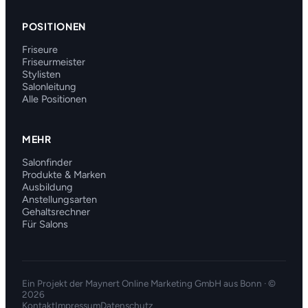
POSITIONEN
Friseure
Friseurmeister
Stylisten
Salonleitung
Alle Positionen
MEHR
Salonfinder
Produkte & Marken
Ausbildung
Anstellungsarten
Gehaltsrechner
Für Salons
Ein Projekt der
Maynert Online Marketing GmbH
aus Bonn · ©
2026
Kontakt
Impressum
Datenschutz