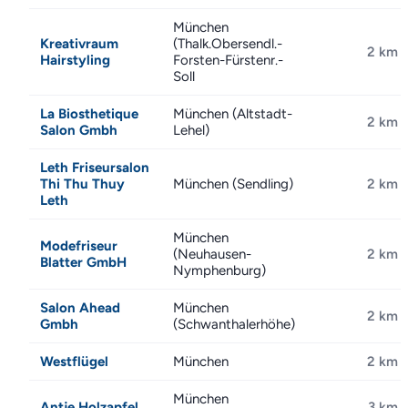
München
Kreativraum
(Thalk.Obersendl.-
2 km
Hairstyling
Forsten-Fürstenr.-
Soll
La Biosthetique
München (Altstadt-
2 km
Salon Gmbh
Lehel)
Leth Friseursalon
Thi Thu Thuy
München (Sendling)
2 km
Leth
München
Modefriseur
(Neuhausen-
2 km
Blatter GmbH
Nymphenburg)
Salon Ahead
München
2 km
Gmbh
(Schwanthalerhöhe)
Westflügel
München
2 km
München
Antje Holzapfel
3 km