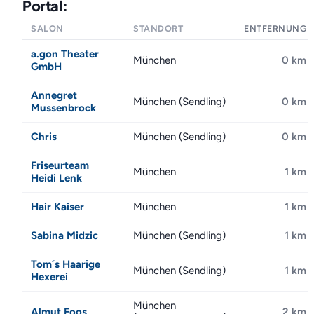
Portal:
SALON
STANDORT
ENTFERNUNG
a.gon Theater
München
0 km
GmbH
Annegret
München (Sendling)
0 km
Mussenbrock
Chris
München (Sendling)
0 km
Friseurteam
München
1 km
Heidi Lenk
Hair Kaiser
München
1 km
Sabina Midzic
München (Sendling)
1 km
Tom´s Haarige
München (Sendling)
1 km
Hexerei
München
Almut Foos
2 km