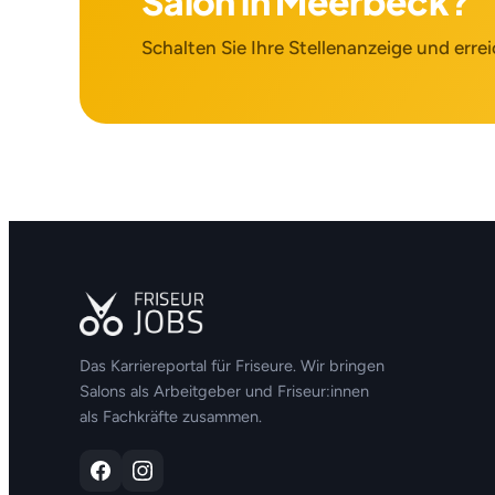
Salon in Meerbeck?
Schalten Sie Ihre Stellenanzeige und errei
Das Karriereportal für Friseure. Wir bringen
Salons als Arbeitgeber und Friseur:innen
als Fachkräfte zusammen.