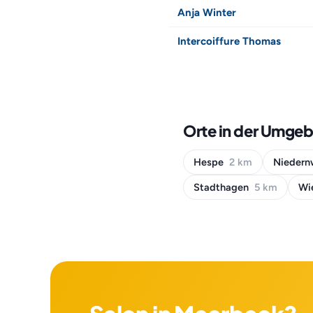
Anja Winter
Intercoiffure Thomas
Orte in der Umge
Hespe
2 km
Nieder
Stadthagen
5 km
Wi