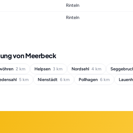
Rinteln
Rinteln
bung von Meerbeck
nwöhren
2 km
Helpsen
3 km
Nordsehl
4 km
Seggebru
edensahl
5 km
Nienstädt
6 km
Pollhagen
6 km
Lauen