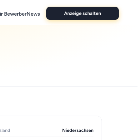
Anzeige schalten
ür Bewerber
News
sland
Niedersachsen