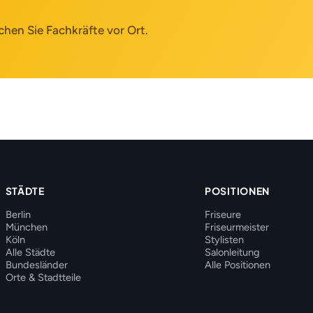
chen Sie Fachkräfte vor Ort.
STÄDTE
POSITIONEN
Berlin
Friseure
München
Friseurmeister
Köln
Stylisten
Alle Städte
Salonleitung
Bundesländer
Alle Positionen
Orte & Stadtteile