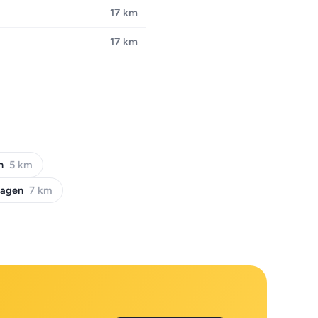
17 km
17 km
ch
5 km
hagen
7 km