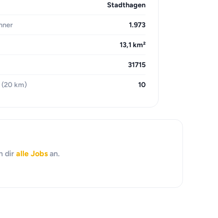
Stadthagen
hner
1.973
13,1 km²
31715
 (20 km)
10
h dir
alle Jobs
an.