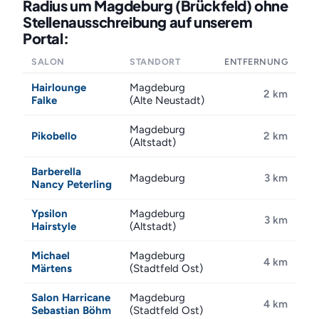
Radius um Magdeburg (Brückfeld) ohne
Stellenausschreibung auf unserem
Portal:
SALON
STANDORT
ENTFERNUNG
Hairlounge
Magdeburg
2 km
Falke
(Alte Neustadt)
Magdeburg
Pikobello
2 km
(Altstadt)
Barberella
Magdeburg
3 km
Nancy Peterling
Ypsilon
Magdeburg
3 km
Hairstyle
(Altstadt)
Michael
Magdeburg
4 km
Märtens
(Stadtfeld Ost)
Salon Harricane
Magdeburg
4 km
Sebastian Böhm
(Stadtfeld Ost)