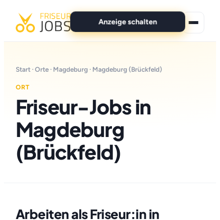
Anzeige schalten
★ Premium-Jobs
Start
·
Orte
·
Magdeburg
· Magdeburg (Brückfeld)
Alle Jobs
ORT
Friseur-Jobs in
Für Bewerber
Magdeburg
Marken
(Brückfeld)
News
Anzeige schalten
Arbeiten als Friseur:in in