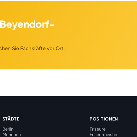
(Beyendorf-
chen Sie Fachkräfte vor Ort.
STÄDTE
POSITIONEN
Berlin
Friseure
München
Friseurmeister