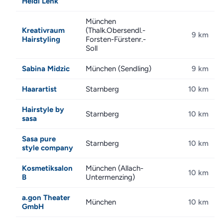
Heidi Lenk
München
Kreativraum
(Thalk.Obersendl.-
9 km
Hairstyling
Forsten-Fürstenr.-
Soll
Sabina Midzic
München (Sendling)
9 km
Haarartist
Starnberg
10 km
Hairstyle by
Starnberg
10 km
sasa
Sasa pure
Starnberg
10 km
style company
Kosmetiksalon
München (Allach-
10 km
B
Untermenzing)
a.gon Theater
München
10 km
GmbH