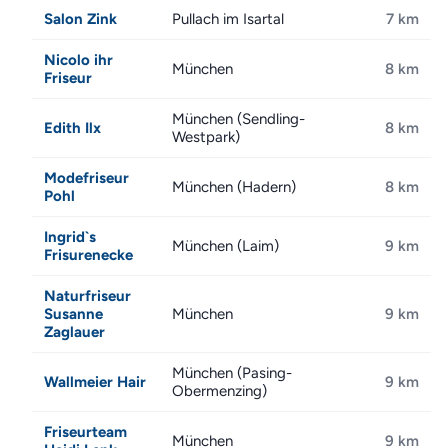
Salon Zink
Pullach im Isartal
7 km
Nicolo ihr
München
8 km
Friseur
München (Sendling-
Edith Ilx
8 km
Westpark)
Modefriseur
München (Hadern)
8 km
Pohl
Ingrid`s
München (Laim)
9 km
Frisurenecke
Naturfriseur
Susanne
München
9 km
Zaglauer
München (Pasing-
Wallmeier Hair
9 km
Obermenzing)
Friseurteam
München
9 km