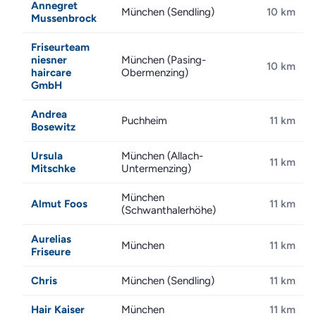
Annegret
München (Sendling)
10 km
Mussenbrock
Friseurteam
niesner
München (Pasing-
10 km
haircare
Obermenzing)
GmbH
Andrea
Puchheim
11 km
Bosewitz
Ursula
München (Allach-
11 km
Mitschke
Untermenzing)
München
Almut Foos
11 km
(Schwanthalerhöhe)
Aurelias
München
11 km
Friseure
Chris
München (Sendling)
11 km
Hair Kaiser
München
11 km