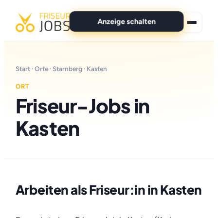
Anzeige schalten
★ Premium-Jobs
Start
·
Orte
·
Starnberg
· Kasten
Alle Jobs
ORT
Friseur-Jobs in
Für Bewerber
Kasten
Marken
News
Anzeige schalten
Arbeiten als Friseur:in in Kasten