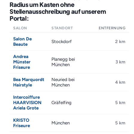
Radius um Kasten ohne
Stellenausschreibung auf unserem
Portal:
SALON
STANDORT
ENTFERNUNG
Salon De
Stockdorf
2 km
Beaute
Andrea
Planegg bei
Münster
3 km
München
Friseure
Bea Marquordt
Neuried bei
4 km
Hairstyle
München
Intercoiffure
HAARVISION
Gräfelfing
5 km
Ariela Grote
KRISTO
München
5 km
Friseure