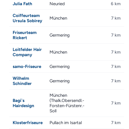
Julia Fath
Neuried
6 km
Coiffeurteam
München
7 km
Ursula Sobirey
Friseurteam
Germering
7 km
Rickert
Loitfelder Hair
München
7 km
Company
samo-Friseure
Germering
7 km
Wilhelm
Germering
7 km
Schindler
München
Bagi`s
(Thalk.Obersendl.-
7 km
Hairdesign
Forsten-Fürstenr.-
Soll
Klosterfriseure
Pullach im Isartal
7 km