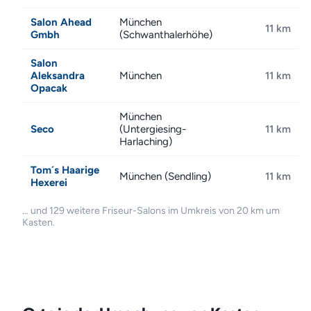
Salon Ahead
München
11 km
Gmbh
(Schwanthalerhöhe)
Salon
Aleksandra
München
11 km
Opacak
München
Seco
(Untergiesing-
11 km
Harlaching)
Tom´s Haarige
München (Sendling)
11 km
Hexerei
… und 129 weitere Friseur-Salons im Umkreis von 20 km um
Kasten.