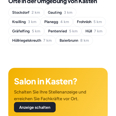
Orte in der Umgebung von Kasten
Stockdorf
2 km
Gauting
3 km
Krailling
3 km
Planegg
4 km
Frohnloh
5 km
Gräfelfing
5 km
Pentenried
5 km
Hüll
7 km
Höllriegelskreuth
7 km
Baierbrunn
8 km
Salon in Kasten?
Schalten Sie Ihre Stellenanzeige und
erreichen Sie Fachkräfte vor Ort.
Anzeige schalten