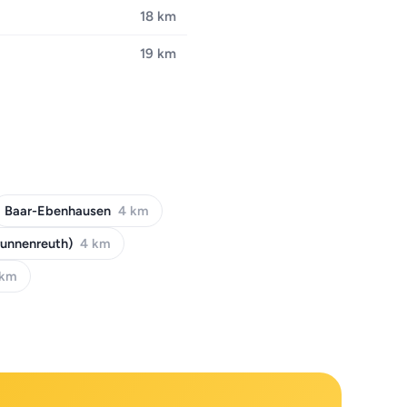
18 km
19 km
Baar-Ebenhausen
4 km
runnenreuth)
4 km
 km