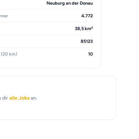
Neuburg an der Donau
hner
4.772
38,5 km²
85123
 (20 km)
10
h dir
alle Jobs
an.