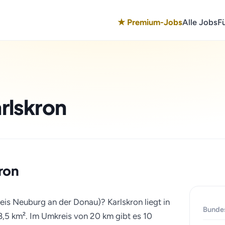
★ Premium-Jobs
Alle Jobs
F
arlskron
kron
reis Neuburg an der Donau)? Karlskron liegt in
Bunde
8,5 km². Im Umkreis von 20 km gibt es 10