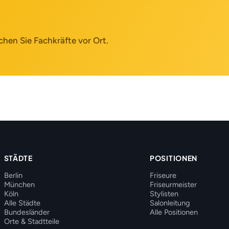
chen Sie Fachkräfte vor Ort.
STÄDTE
POSITIONEN
Berlin
Friseure
München
Friseurmeister
Köln
Stylisten
Alle Städte
Salonleitung
Bundesländer
Alle Positionen
Orte & Stadtteile