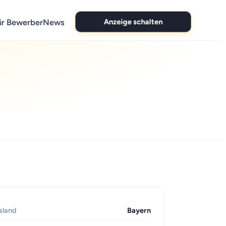
Anzeige schalten
ür Bewerber
News
sland
Bayern