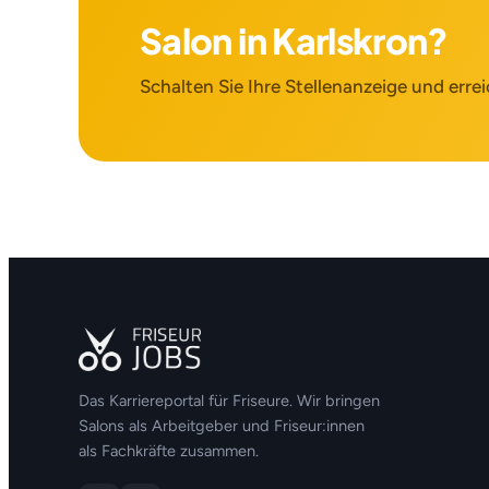
Salon in Karlskron?
Schalten Sie Ihre Stellenanzeige und errei
Das Karriereportal für Friseure. Wir bringen
Salons als Arbeitgeber und Friseur:innen
als Fachkräfte zusammen.