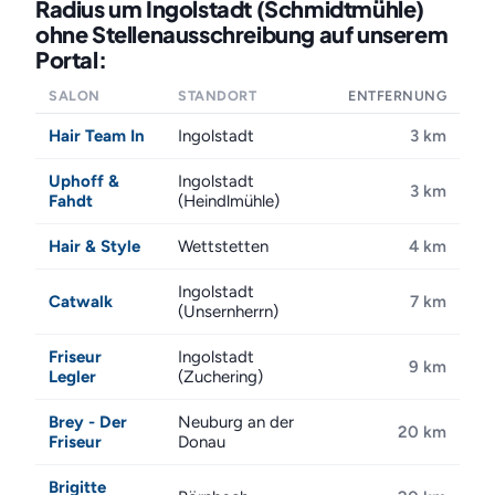
Radius um Ingolstadt (Schmidtmühle)
ohne Stellenausschreibung auf unserem
Portal:
SALON
STANDORT
ENTFERNUNG
Hair Team In
Ingolstadt
3 km
Uphoff &
Ingolstadt
3 km
Fahdt
(Heindlmühle)
Hair & Style
Wettstetten
4 km
Ingolstadt
Catwalk
7 km
(Unsernherrn)
Friseur
Ingolstadt
9 km
Legler
(Zuchering)
Brey - Der
Neuburg an der
20 km
Friseur
Donau
Brigitte