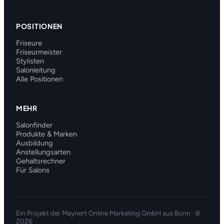
POSITIONEN
Friseure
Friseurmeister
Stylisten
Salonleitung
Alle Positionen
MEHR
Salonfinder
Produkte & Marken
Ausbildung
Anstellungsarten
Gehaltsrechner
Für Salons
Ein Projekt der
Maynert Online Marketing GmbH
aus Bonn · ©
2026