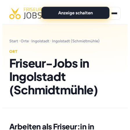
Anzeige schalten
★ Premium-Jobs
Start
·
Orte
·
Ingolstadt
· Ingolstadt (Schmidtmühle)
Alle Jobs
ORT
Friseur-Jobs in
Für Bewerber
Ingolstadt
Marken
(Schmidtmühle)
News
Anzeige schalten
Arbeiten als Friseur:in in