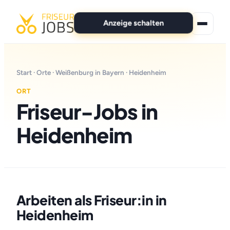
Anzeige schalten
★ Premium-Jobs
Start
·
Orte
·
Weißenburg in Bayern
· Heidenheim
Alle Jobs
ORT
Friseur-Jobs in
Für Bewerber
Heidenheim
Marken
News
Anzeige schalten
Arbeiten als Friseur:in in
Heidenheim