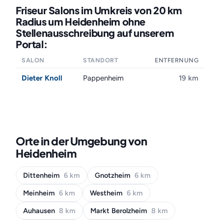
Friseur Salons im Umkreis von 20 km
Radius um Heidenheim ohne
Stellenausschreibung auf unserem
Portal:
SALON
STANDORT
ENTFERNUNG
Dieter Knoll
Pappenheim
19 km
Orte in der Umgebung von
Heidenheim
Dittenheim
6 km
Gnotzheim
6 km
Meinheim
6 km
Westheim
6 km
Auhausen
8 km
Markt Berolzheim
8 km