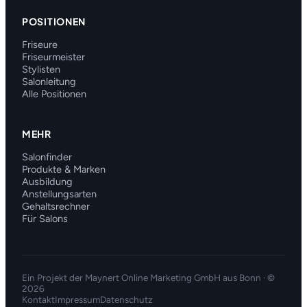
POSITIONEN
Friseure
Friseurmeister
Stylisten
Salonleitung
Alle Positionen
MEHR
Salonfinder
Produkte & Marken
Ausbildung
Anstellungsarten
Gehaltsrechner
Für Salons
Ein Projekt der
Maynert Online Marketing GmbH
aus Bonn · ©
2026
Kontakt
Impressum
Datenschutz