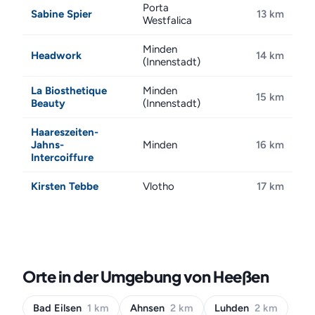
Porta
Sabine Spier
13 km
Westfalica
Minden
Headwork
14 km
(Innenstadt)
La Biosthetique
Minden
15 km
Beauty
(Innenstadt)
Haareszeiten-
Jahns-
Minden
16 km
Intercoiffure
Kirsten Tebbe
Vlotho
17 km
Orte in der Umgebung von Heeßen
Bad Eilsen
1 km
Ahnsen
2 km
Luhden
2 km