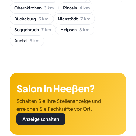
Obernkirchen
3 km
Rinteln
4 km
Bückeburg
5 km
Nienstädt
7 km
Seggebruch
7 km
Helpsen
8 km
Auetal
9 km
Salon in Heeßen?
Schalten Sie Ihre Stellenanzeige und
erreichen Sie Fachkräfte vor Ort.
Anzeige schalten