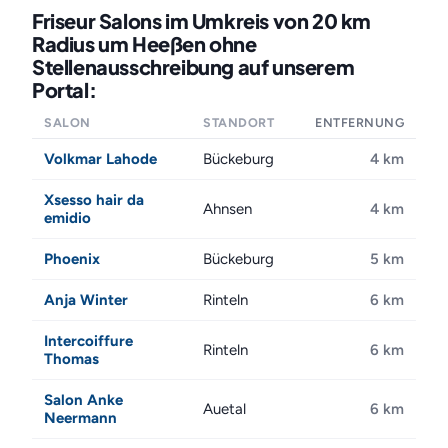
Friseur Salons im Umkreis von 20 km
Radius um Heeßen ohne
Stellenausschreibung auf unserem
Portal:
SALON
STANDORT
ENTFERNUNG
Volkmar Lahode
Bückeburg
4 km
Xsesso hair da
Ahnsen
4 km
emidio
Phoenix
Bückeburg
5 km
Anja Winter
Rinteln
6 km
Intercoiffure
Rinteln
6 km
Thomas
Salon Anke
Auetal
6 km
Neermann