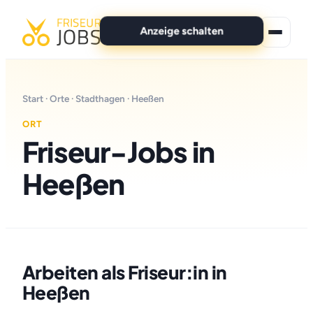
Anzeige schalten
★ Premium-Jobs
Start
·
Orte
·
Stadthagen
· Heeßen
Alle Jobs
ORT
Friseur-Jobs in
Für Bewerber
Heeßen
Marken
News
Anzeige schalten
Arbeiten als Friseur:in in
Heeßen