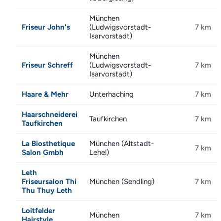
München
Friseur John's
(Ludwigsvorstadt-
7 km
Isarvorstadt)
München
Friseur Schreff
(Ludwigsvorstadt-
7 km
Isarvorstadt)
Haare & Mehr
Unterhaching
7 km
Haarschneiderei
Taufkirchen
7 km
Taufkirchen
La Biosthetique
München (Altstadt-
7 km
Salon Gmbh
Lehel)
Leth
Friseursalon Thi
München (Sendling)
7 km
Thu Thuy Leth
Loitfelder
München
7 km
Hairstyle