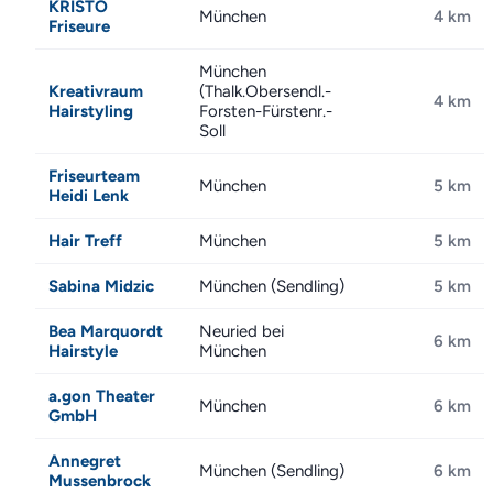
KRISTO
München
4 km
Friseure
München
Kreativraum
(Thalk.Obersendl.-
4 km
Hairstyling
Forsten-Fürstenr.-
Soll
Friseurteam
München
5 km
Heidi Lenk
Hair Treff
München
5 km
Sabina Midzic
München (Sendling)
5 km
Bea Marquordt
Neuried bei
6 km
Hairstyle
München
a.gon Theater
München
6 km
GmbH
Annegret
München (Sendling)
6 km
Mussenbrock