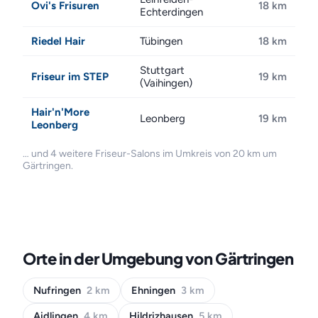
Ovi's Frisuren
18 km
Echterdingen
Riedel Hair
Tübingen
18 km
Stuttgart
Friseur im STEP
19 km
(Vaihingen)
Hair'n'More
Leonberg
19 km
Leonberg
… und 4 weitere Friseur-Salons im Umkreis von 20 km um
Gärtringen.
Orte in der Umgebung von Gärtringen
Nufringen
2 km
Ehningen
3 km
Aidlingen
4 km
Hildrizhausen
5 km