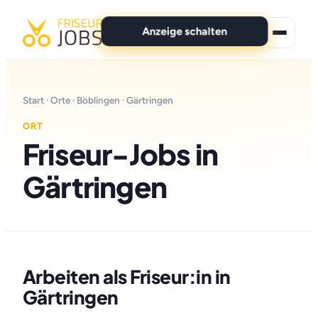
Anzeige schalten
★ Premium-Jobs
Start
·
Orte
·
Böblingen
· Gärtringen
Alle Jobs
ORT
Friseur-Jobs in
Für Bewerber
Gärtringen
Marken
News
Anzeige schalten
Arbeiten als Friseur:in in
Gärtringen