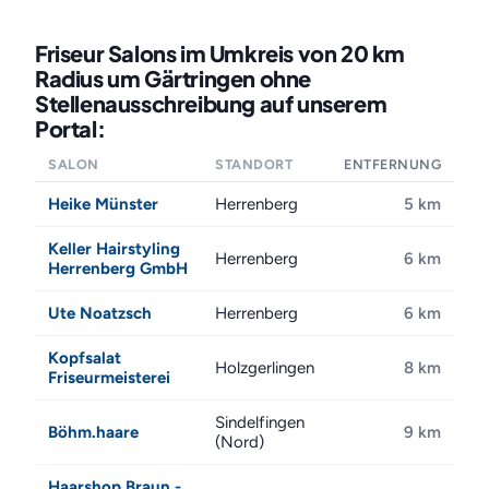
Friseur Salons im Umkreis von 20 km
Radius um Gärtringen ohne
Stellenausschreibung auf unserem
Portal:
SALON
STANDORT
ENTFERNUNG
Heike Münster
Herrenberg
5 km
Keller Hairstyling
Herrenberg
6 km
Herrenberg GmbH
Ute Noatzsch
Herrenberg
6 km
Kopfsalat
Holzgerlingen
8 km
Friseurmeisterei
Sindelfingen
Böhm.haare
9 km
(Nord)
Haarshop Braun -