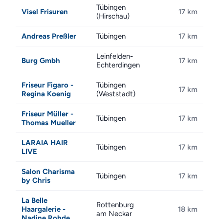
Tübingen
Visel Frisuren
17 km
(Hirschau)
Andreas Preßler
Tübingen
17 km
Leinfelden-
Burg Gmbh
17 km
Echterdingen
Friseur Figaro -
Tübingen
17 km
Regina Koenig
(Weststadt)
Friseur Müller -
Tübingen
17 km
Thomas Mueller
LARAIA HAIR
Tübingen
17 km
LIVE
Salon Charisma
Tübingen
17 km
by Chris
La Belle
Rottenburg
Haargalerie -
18 km
am Neckar
Nadine Rohde