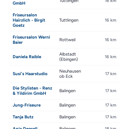
Tuttlingen
16 km
GmbH
Friseursalon
Hairzlich - Birgit
Tuttlingen
16 km
Goetz
Friseursalon Werni
Rottweil
16 km
Baier
Albstadt
Daniela Raible
16 km
(Ebingen)
Neuhausen
Susi's Haarstudio
17 km
ob Eck
Die Stylisten - Renz
Balingen
17 km
& Yildirim GmbH
Jung-Friseure
Balingen
17 km
Tanja Butz
Balingen
17 km
Anja Degrell
Balingen
18 km