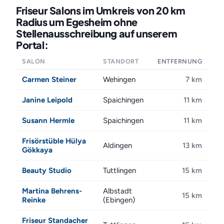
Friseur Salons im Umkreis von 20 km
Radius um Egesheim ohne
Stellenausschreibung auf unserem
Portal:
SALON
STANDORT
ENTFERNUNG
Carmen Steiner
Wehingen
7 km
Janine Leipold
Spaichingen
11 km
Susann Hermle
Spaichingen
11 km
Frisörstüble Hülya
Aldingen
13 km
Gökkaya
Beauty Studio
Tuttlingen
15 km
Martina Behrens-
Albstadt
15 km
Reinke
(Ebingen)
Friseur Standacher