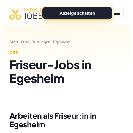
Anzeige schalten
★ Premium-Jobs
Start
·
Orte
·
Tuttlingen
· Egesheim
Alle Jobs
ORT
Friseur-Jobs in
Für Bewerber
Egesheim
Marken
News
Anzeige schalten
Arbeiten als Friseur:in in
Egesheim