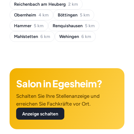
Reichenbach am Heuberg
2 km
Obernheim
4 km
Böttingen
5 km
Hammer
5 km
Renquishausen
5 km
Mahlstetten
6 km
Wehingen
6 km
Salon in Egesheim?
Schalten Sie Ihre Stellenanzeige und
erreichen Sie Fachkräfte vor Ort.
Anzeige schalten