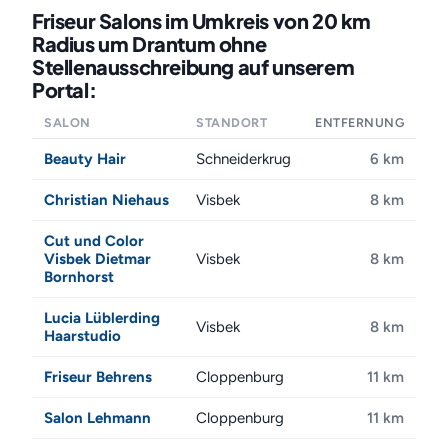
Friseur Salons im Umkreis von 20 km
Radius um Drantum ohne
Stellenausschreibung auf unserem
Portal:
SALON
STANDORT
ENTFERNUNG
Beauty Hair
Schneiderkrug
6 km
Christian Niehaus
Visbek
8 km
Cut und Color
Visbek Dietmar
Visbek
8 km
Bornhorst
Lucia Lüblerding
Visbek
8 km
Haarstudio
Friseur Behrens
Cloppenburg
11 km
Salon Lehmann
Cloppenburg
11 km