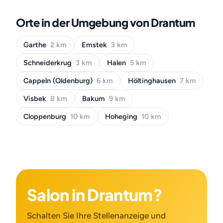
Orte in der Umgebung von Drantum
Garthe
2 km
Emstek
3 km
Schneiderkrug
3 km
Halen
5 km
Cappeln (Oldenburg)
6 km
Höltinghausen
7 km
Visbek
8 km
Bakum
9 km
Cloppenburg
10 km
Hoheging
10 km
Salon in Drantum?
Schalten Sie Ihre Stellenanzeige und