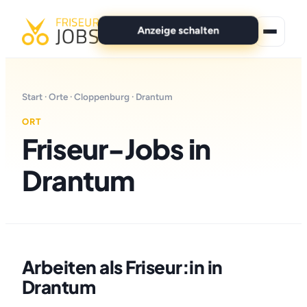
Anzeige schalten
★ Premium-Jobs
Start
·
Orte
·
Cloppenburg
· Drantum
Alle Jobs
ORT
Friseur-Jobs in
Für Bewerber
Drantum
Marken
News
Anzeige schalten
Arbeiten als Friseur:in in
Drantum