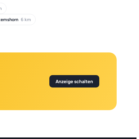
m
temshorn
6 km
Anzeige schalten