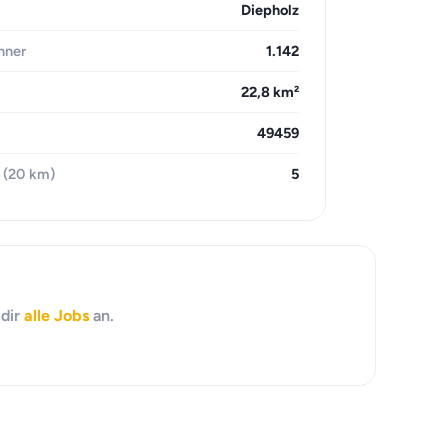
Diepholz
hner
1.142
22,8 km²
49459
 (20 km)
5
 dir
alle Jobs
an.