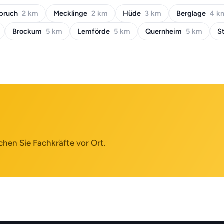
bruch
2 km
Mecklinge
2 km
Hüde
3 km
Berglage
4 k
Brockum
5 km
Lemförde
5 km
Quernheim
5 km
S
chen Sie Fachkräfte vor Ort.