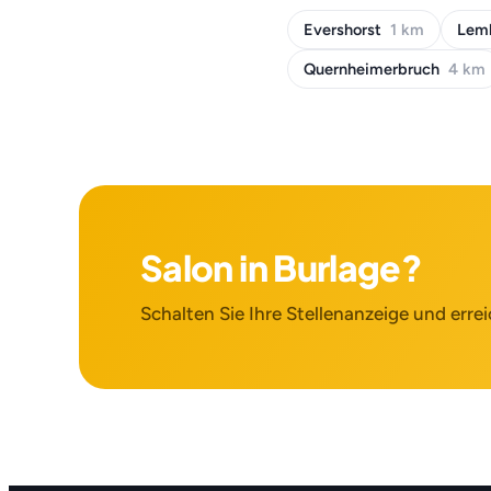
Evershorst
1 km
Lem
Quernheimerbruch
4 km
Salon in Burlage?
Schalten Sie Ihre Stellenanzeige und errei