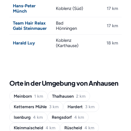
Hans-Peter
Koblenz (Süd)
17 km
Münch
Team Hair Relax
Bad
17 km
Gabi Steinmauer
Hönningen
Koblenz
Harald Luy
18 km
(Karthause)
Orte in der Umgebung von Anhausen
Meinborn
1 km
Thalhausen
2 km
Kettemers Mühle
3 km
Hardert
3 km
Isenburg
4 km
Rengsdorf
4 km
Kleinmaischeid
4 km
Rüscheid
4 km