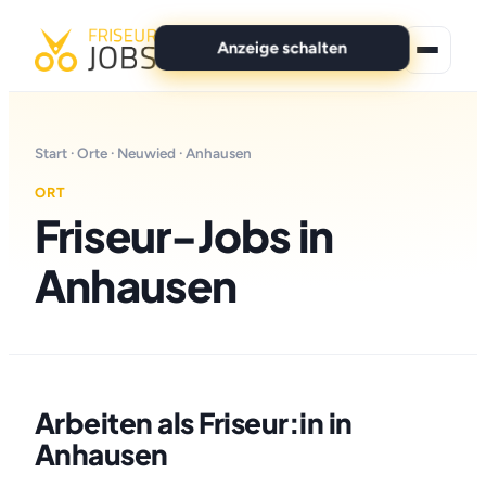
Anzeige schalten
★ Premium-Jobs
Start
·
Orte
·
Neuwied
· Anhausen
Alle Jobs
ORT
Friseur-Jobs in
Für Bewerber
Anhausen
Marken
News
Anzeige schalten
Arbeiten als Friseur:in in
Anhausen