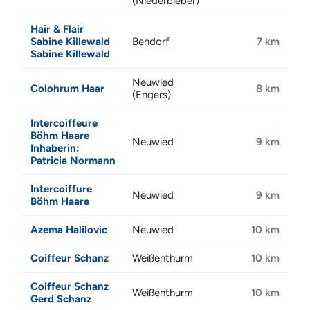
(Niederbieber)
Hair & Flair
Sabine Killewald
Bendorf
7 km
Sabine Killewald
Neuwied
Colohrum Haar
8 km
(Engers)
Intercoiffeure
Böhm Haare
Neuwied
9 km
Inhaberin:
Patricia Normann
Intercoiffure
Neuwied
9 km
Böhm Haare
Azema Halilovic
Neuwied
10 km
Coiffeur Schanz
Weißenthurm
10 km
Coiffeur Schanz
Weißenthurm
10 km
Gerd Schanz