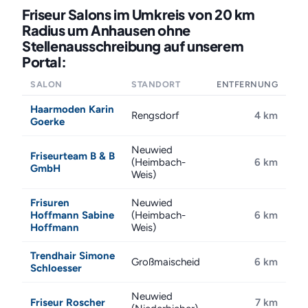
Friseur Salons im Umkreis von 20 km
Radius um Anhausen ohne
Stellenausschreibung auf unserem
Portal:
SALON
STANDORT
ENTFERNUNG
Haarmoden Karin
Rengsdorf
4 km
Goerke
Neuwied
Friseurteam B & B
(Heimbach-
6 km
GmbH
Weis)
Frisuren
Neuwied
Hoffmann Sabine
(Heimbach-
6 km
Hoffmann
Weis)
Trendhair Simone
Großmaischeid
6 km
Schloesser
Neuwied
Friseur Roscher
7 km