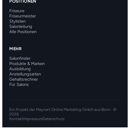
POSITIONEN
Friseure
Friseurmeister
Stylisten
Salonleitung
Alle Positionen
MEHR
Salonfinder
Produkte & Marken
Ausbildung
Anstellungsarten
Gehaltsrechner
Für Salons
Ein Projekt der
Maynert Online Marketing GmbH
aus Bonn · ©
2026
Kontakt
Impressum
Datenschutz