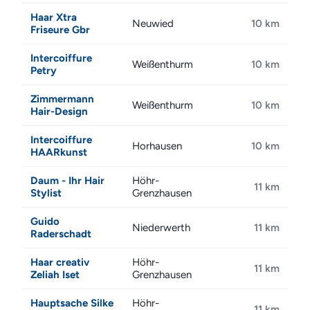
Haar Xtra
Neuwied
10 km
Friseure Gbr
Intercoiffure
Weißenthurm
10 km
Petry
Zimmermann
Weißenthurm
10 km
Hair-Design
Intercoiffure
Horhausen
10 km
HAARkunst
Daum - Ihr Hair
Höhr-
11 km
Stylist
Grenzhausen
Guido
Niederwerth
11 km
Raderschadt
Haar creativ
Höhr-
11 km
Zeliah Iset
Grenzhausen
Hauptsache Silke
Höhr-
11 km