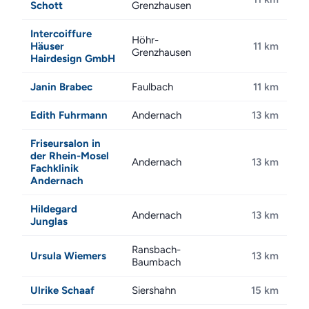
Schott
Grenzhausen
Intercoiffure
Höhr-
Häuser
11 km
Grenzhausen
Hairdesign GmbH
Janin Brabec
Faulbach
11 km
Edith Fuhrmann
Andernach
13 km
Friseursalon in
der Rhein-Mosel
Andernach
13 km
Fachklinik
Andernach
Hildegard
Andernach
13 km
Junglas
Ransbach-
Ursula Wiemers
13 km
Baumbach
Ulrike Schaaf
Siershahn
15 km