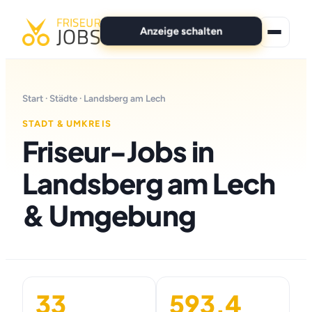
Anzeige schalten
★ Premium-Jobs
Start
·
Städte
· Landsberg am Lech
Alle Jobs
STADT & UMKREIS
Friseur-Jobs in
Für Bewerber
Landsberg am Lech
Marken
& Umgebung
News
Anzeige schalten
33
593,4