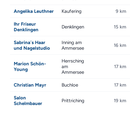
Angelika Leuthner
Kaufering
9 km
Ihr Friseur
Denklingen
15 km
Denklingen
Sabrina´s Haar
Inning am
16 km
und Nagelstudio
Ammersee
Herrsching
Marion Schön-
am
17 km
Young
Ammersee
Christian Mayr
Buchloe
17 km
Salon
Prittriching
19 km
Schelmbauer