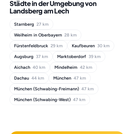
Städte in der Umgebung von
Landsberg am Lech
Starnberg
27 km
Weilheim in Oberbayern
28 km
Fürstenfeldbruck
29 km
Kaufbeuren
30 km
Augsburg
37 km
Marktoberdorf
39 km
Aichach
40 km
Mindelheim
42 km
Dachau
44 km
München
47 km
München (Schwabing-Freimann)
47 km
München (Schwabing-West)
47 km